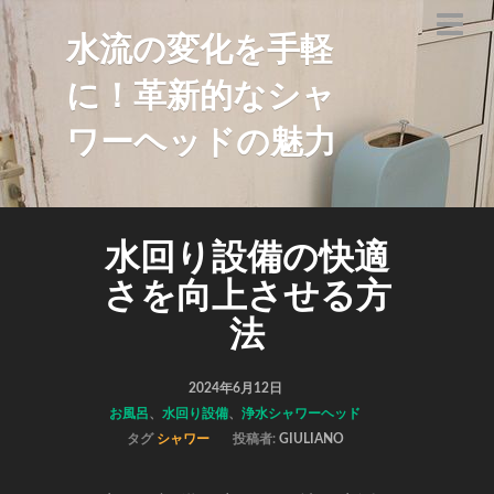
水流の変化を手軽
に！革新的なシャ
ワーヘッドの魅力
水回り設備の快適
さを向上させる方
法
2024年6月12日
お風呂
、
水回り設備
、
浄水シャワーヘッド
タグ
シャワー
投稿者:
GIULIANO